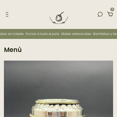
0
nterés · Envíos a todo el país · Mates artesanales · Bombillas y termos · Ye
Menú