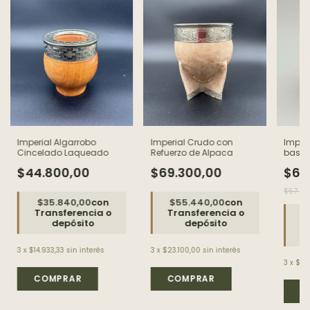
Imperial Algarrobo
Imperial Crudo con
Imper
Cincelado Laqueado
Refuerzo de Alpaca
base
$44.800,00
$69.300,00
$63
$57.25
$35.840,00
con
$55.440,00
con
Transferencia o
Transferencia o
$
depósito
depósito
T
3
x
$14.933,33
sin interés
3
x
$23.100,00
sin interés
3
x
$21.
C