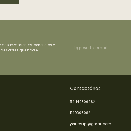
e de lanzamientos, beneficios y
des antes que nadie.
Contactános
541140306982
1140306982
yerbas.ip1@gmail.com