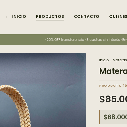
INICIO
PRODUCTOS
CONTACTO
QUIENE
· 20% OFF transferencia · 3 cuotas sin interés · Envíos a
Inicio
.
Materas
Matera
$85.0
$68.00