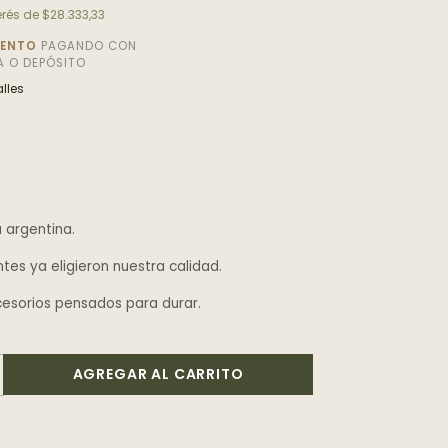
erés de
$28.333,33
UENTO
PAGANDO CON
A O DEPÓSITO
lles
 argentina.
ntes ya eligieron nuestra calidad.
esorios pensados para durar.