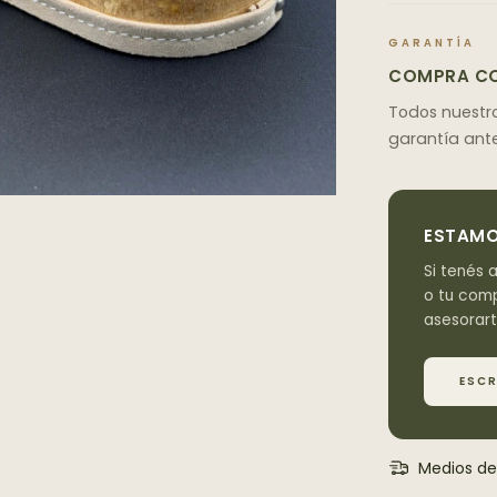
GARANTÍA
COMPRA CO
Todos nuestr
garantía ante
ESTAMO
Si tenés 
o tu comp
asesorart
ESC
Medios de