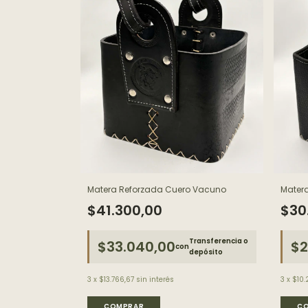
Matera Reforzada Cuero Vacuno
Matera
$41.300,00
$30
Transferencia o
$33.040,00
$2
con
depósito
3
x
$13.766,67
sin interés
3
x
$10.
COMPRAR
C