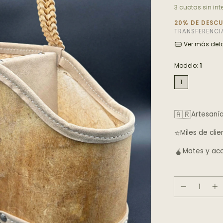
3
cuotas sin int
20% DE DESC
TRANSFERENCI
Ver más deta
Modelo:
1
1
🇦🇷
Artesanía
⭐
Miles de clie
🧉
Mates y acc