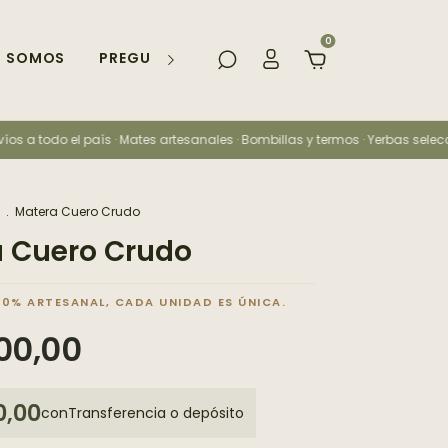
0
S SOMOS
PREGUNTAS FRECUENTES
 todo el país · Mates artesanales · Bombillas y termos · Yerbas seleccionada
.
Matera Cuero Crudo
 Cuero Crudo
00,00
0,00
con
Transferencia o depósito