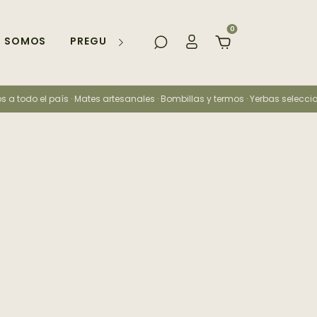
0
S SOMOS
PREGUNTAS FRECUENTES
s a todo el país · Mates artesanales · Bombillas y termos · Yerbas seleccion