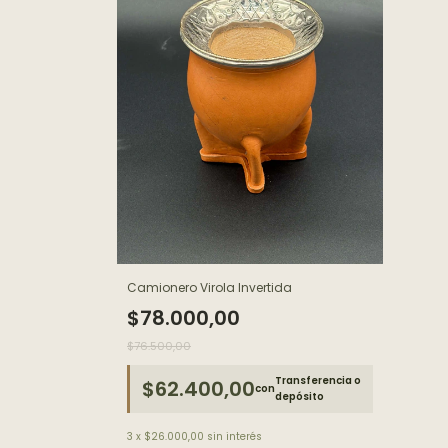
Camionero Virola Invertida
$78.000,00
$76.500,00
Transferencia o
$62.400,00
con
depósito
3
x
$26.000,00
sin interés